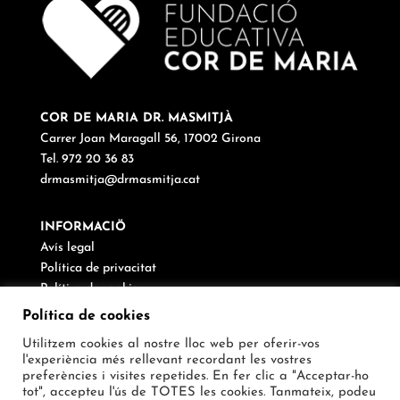
COR DE MARIA DR. MASMITJÀ
Carrer Joan Maragall 56, 17002 Girona
Tel. 972 20 36 83
drmasmitja@drmasmitja.cat
INFORMACIÖ
Avís legal
Política de privacitat
Política de cookies
Canal de denúncies
Política de cookies
Utilitzem cookies al nostre lloc web per oferir-vos
SEGUEIX-NOS
l'experiència més rellevant recordant les vostres
preferències i visites repetides. En fer clic a "Acceptar-ho
tot", accepteu l'ús de TOTES les cookies. Tanmateix, podeu