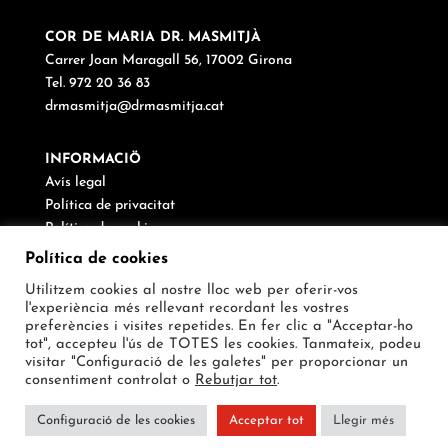
COR DE MARIA DR. MASMITJÀ
Carrer Joan Maragall 56, 17002 Girona
Tel. 972 20 36 83
drmasmitja@drmasmitja.cat
INFORMACIÖ
Avís legal
Política de privacitat
Política de cookies
Canal de denúncies
Política de cookies
Utilitzem cookies al nostre lloc web per oferir-vos
SEGUEIX-NOS
l'experiència més rellevant recordant les vostres
preferències i visites repetides. En fer clic a "Acceptar-ho
tot", accepteu l'ús de TOTES les cookies. Tanmateix, podeu
visitar "Configuració de les galetes" per proporcionar un
consentiment controlat o
Rebutjar tot
.
Configuració de les cookies
Acceptar tot
Llegir més