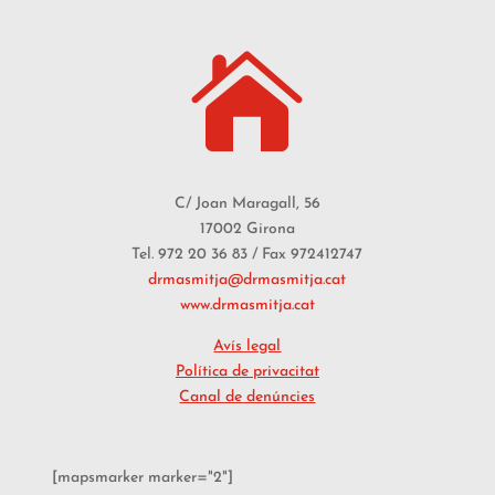

C/ Joan Maragall, 56
17002 Girona
Tel. 972 20 36 83 / Fax 972412747
drmasmitja@drmasmitja.cat
www.drmasmitja.cat
Avís legal
Política de privacitat
Canal de denúncies
[mapsmarker marker="2"]