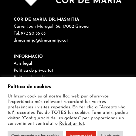
COR DE MARIA DR. MASMITJÀ
Carrer Joan Maragall 56, 17002 Girona
Tel. 972 20 36 83
drmasmitja@drmasmitja.cat
INFORMACIÖ
Avís legal
Política de privacitat
Política de cookies
Canal de denúncies
Política de cookies
Utilitzem cookies al nostre lloc web per oferir-vos
SEGUEIX-NOS
l'experiència més rellevant recordant les vostres
preferències i visites repetides. En fer clic a "Acceptar-ho
tot", accepteu l'ús de TOTES les cookies. Tanmateix, podeu
visitar "Configuració de les galetes" per proporcionar un
consentiment controlat o
Rebutjar tot
.
Configuració de les cookies
Acceptar tot
Llegir més