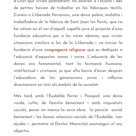
d’Olot que vivien pobrament, no anaven a l’escola i des
de petites havien de treballar en les fàbriques tèxtils.
Coneix a Lliberada Ferrarons, una dona pobra, malalta i
treballadora de la fàbrica de Sant Joan les Fonts, que va
fer néixer en el cor d’aquell capellà jove el projecte d’una
fundació educativa per a les noies obreres, que vivien
situacions similars a les de la Lliberada i va iniciar la
fundació d’una
congregació religiosa
que es dediqués a
l’educació d’aquestes nenes i noies. L’educació de les
dones era fonamental, tant la formació humana,
intel·lectual i cristiana, ja que ella havia d’ésser després
l’educadora de les generacions joves i influiria
directament en tots els àmbits de la societat.
Més tard, amb l’Eudalda Ferrer i Pasqual, una dona
viuda, culta, de família benestant i amb inquietuts
socials, posar en marxa la seva obra, la posició social
benestant i les bones relacions socials de l’Eudalda van
ajudar i permetre al Doctor Masmitjà aconseguir el seu
objectiu.