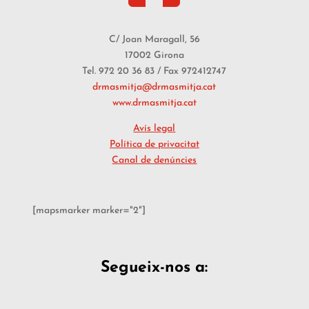
C/ Joan Maragall, 56
17002 Girona
Tel. 972 20 36 83 / Fax 972412747
drmasmitja@drmasmitja.cat
www.drmasmitja.cat
Avís legal
Política de privacitat
Canal de denúncies
[mapsmarker marker="2"]
Segueix-nos a: