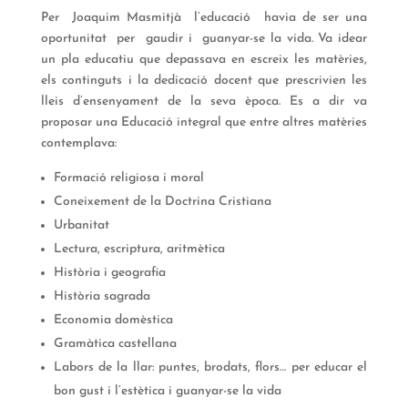
Per Joaquim Masmitjà l’educació havia de ser una
oportunitat per gaudir i guanyar-se la vida. Va idear
un pla educatiu que depassava en escreix les matèries,
els continguts i la dedicació docent que prescrivien les
lleis d’ensenyament de la seva època. Es a dir va
proposar una Educació integral que entre altres matèries
contemplava:
Formació religiosa i moral
Coneixement de la Doctrina Cristiana
Urbanitat
Lectura, escriptura, aritmètica
Història i geografia
Història sagrada
Economia domèstica
Gramàtica castellana
Labors de la llar: puntes, brodats, flors… per educar el
bon gust i l’estètica i guanyar-se la vida