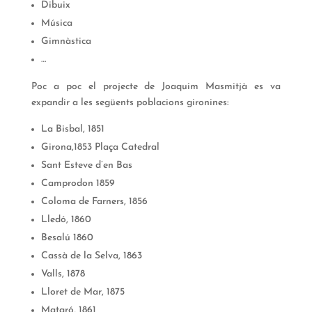
Dibuix
Música
Gimnàstica
…
Poc a poc el projecte de Joaquim Masmitjà es va
expandir a les següents poblacions gironines:
La Bisbal, 1851
Girona,1853 Plaça Catedral
Sant Esteve d’en Bas
Camprodon 1859
Coloma de Farners, 1856
Lledó, 1860
Besalú 1860
Cassà de la Selva, 1863
Valls, 1878
Lloret de Mar, 1875
Mataró, 1861