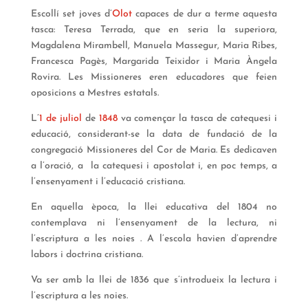
Escollí set joves d’
Olot
capaces de dur a terme aquesta
tasca: Teresa Terrada, que en seria la superiora,
Magdalena Mirambell, Manuela Massegur, Maria Ribes,
Francesca Pagès, Margarida Teixidor i Maria Àngela
Rovira. Les Missioneres eren educadores que feien
oposicions a Mestres estatals.
L’
1 de juliol
de
1848
va començar la tasca de catequesi i
educació, considerant-se la data de fundació de la
congregació Missioneres del Cor de Maria. Es dedicaven
a l’oració, a la catequesi i apostolat i, en poc temps, a
l’ensenyament i l’educació cristiana.
En aquella època, la llei educativa del 1804 no
contemplava ni l’ensenyament de la lectura, ni
l’escriptura a les noies . A l’escola havien d’aprendre
labors i doctrina cristiana.
Va ser amb la llei de 1836 que s’introdueix la lectura i
l’escriptura a les noies.