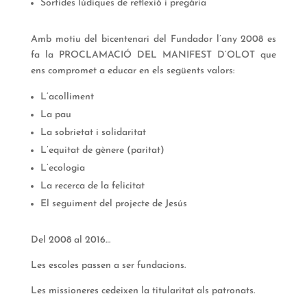
Sortides lúdiques de reflexió i pregària
Amb motiu del bicentenari del Fundador l’any 2008 es
fa la PROCLAMACIÓ DEL MANIFEST D’OLOT que
ens compromet a educar en els següents valors:
L’acolliment
La pau
La sobrietat i solidaritat
L’equitat de gènere (paritat)
L’ecologia
La recerca de la felicitat
El seguiment del projecte de Jesús
Del 2008 al 2016…
Les escoles passen a ser fundacions.
Les missioneres cedeixen la titularitat als patronats.