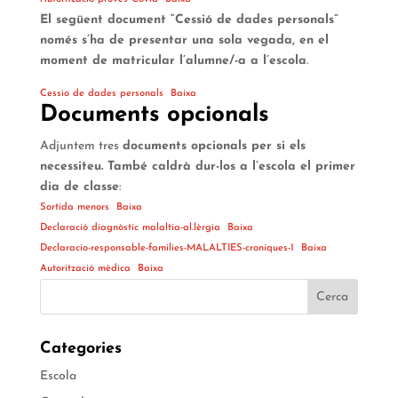
El següent document “Cessió de dades personals”
només s’ha de presentar una sola vegada, en el
moment de matricular l’alumne/-a a l’escola
.
Cessio de dades personals
Baixa
Documents opcionals
Adjuntem tres
documents opcionals per si els
necessiteu. També caldrà dur-los a l’escola el primer
dia de classe
:
Sortida menors
Baixa
Declaració diagnòstic malaltia-al.lèrgia
Baixa
Declaracio-responsable-families-MALALTIES-croniques-1
Baixa
Autorització mèdica
Baixa
Categories
Escola