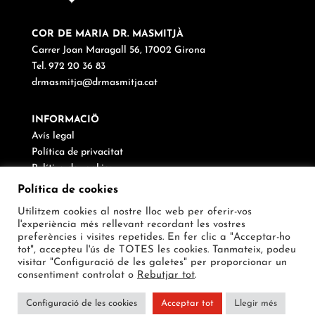
COR DE MARIA DR. MASMITJÀ
Carrer Joan Maragall 56, 17002 Girona
Tel. 972 20 36 83
drmasmitja@drmasmitja.cat
INFORMACIÖ
Avís legal
Política de privacitat
Política de cookies
Canal de denúncies
Política de cookies
Utilitzem cookies al nostre lloc web per oferir-vos
SEGUEIX-NOS
l'experiència més rellevant recordant les vostres
preferències i visites repetides. En fer clic a "Acceptar-ho
tot", accepteu l'ús de TOTES les cookies. Tanmateix, podeu
visitar "Configuració de les galetes" per proporcionar un
consentiment controlat o
Rebutjar tot
.
Configuració de les cookies
Acceptar tot
Llegir més