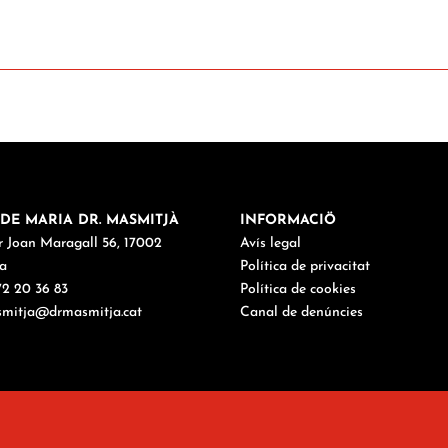
DE MARIA DR. MASMITJÀ
INFORMACIÖ
r Joan Maragall 56, 17002
Avís legal
a
Política de privacitat
972 20 36 83
Política de cookies
mitja@drmasmitja.cat
Canal de denúncies