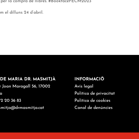
als per la compra de llibres. #BookfaceFECM2023
m el dilluns 24 d’abril.
DE MARIA DR. MASMITJÀ
INFORMACIÖ
r Joan Maragall 56, 17002
Avís legal
a
Política de privacitat
972 20 36 83
Política de cookies
mitja@drmasmitja.cat
Canal de denúncies