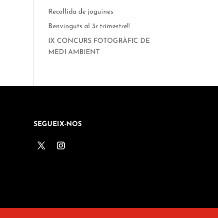
Recollida de joguines
Benvinguts al 3r trimestre!!
IX CONCURS FOTOGRÀFIC DE
MEDI AMBIENT
SEGUEIX-NOS