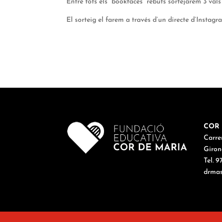
Entre tots els “bookfaces” rebuts sortejarem 3 v
El sorteig el farem a través d’un directe d’Instagra
COR 
Carre
Giron
Tel. 
drmas