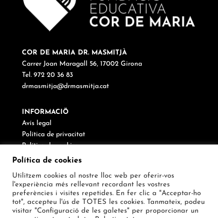
COR DE MARIA DR. MASMITJÀ
Carrer Joan Maragall 56, 17002 Girona
Tel. 972 20 36 83
drmasmitja@drmasmitja.cat
INFORMACIÖ
Avís legal
Política de privacitat
Política de cookies
Canal de denúncies
Política de cookies
Utilitzem cookies al nostre lloc web per oferir-vos
SEGUEIX-NOS
l'experiència més rellevant recordant les vostres
preferències i visites repetides. En fer clic a "Acceptar-ho
tot", accepteu l'ús de TOTES les cookies. Tanmateix, podeu
visitar "Configuració de les galetes" per proporcionar un